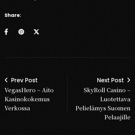
Share:
Prev Post
Next Post
VegasHero – Aito
SkyRoll Casino –
Kasinokokemus
Luotettava
Verkossa
Pelielämys Suomen
Pelaajille