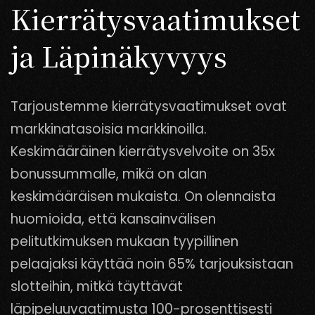
Kierrätysvaatimukset
ja Läpinäkyvyys
Tarjoustemme kierrätysvaatimukset ovat
markkinatasoisia markkinoilla.
Keskimääräinen kierrätysvelvoite on 35x
bonussummalle, mikä on alan
keskimääräisen mukaista. On olennaista
huomioida, että kansainvälisen
pelitutkimuksen mukaan tyypillinen
pelaajaksi käyttää noin 65% tarjouksistaan
slotteihin, mitkä täyttävät
läpipeluuvaatimusta 100-prosenttisesti