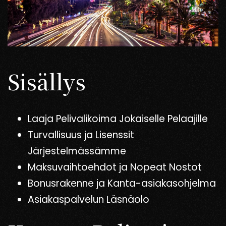
Sisällys
Laaja Pelivalikoima Jokaiselle Pelaajille
Turvallisuus ja Lisenssit
Järjestelmässämme
Maksuvaihtoehdot ja Nopeat Nostot
Bonusrakenne ja Kanta-asiakasohjelma
Asiakaspalvelun Läsnäolo