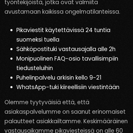
työntekijöistä, jotka ovat valmiita
avustamaan kaikissa ongelmatilanteissa.
Pikaviestit käytettävissä 24 tuntia
suomeksi tuella
Sähköpostituki vastausajalla alle 2h
Monipuolinen FAQ-osio tavallisimpiin
tiedusteluihin
Puhelinpalvelu arkisin kello 9-21
WhatsApp-tuki kiireellisiin viestintään
Olemme tyytyväisiä että, että
asiakaspalvelumme on saanut erinomaiset
palautteet asiakkailtamme. Keskimääräinen
vastausaikamme pikaviesteissä on alle 60