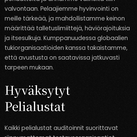
valvontaan. Pelaajiemme hyvinvointi on
meille tärkeää, ja mahdollistamme keinon
määrittää talletuslimiittejä, häviörajoituksia
ja itsesulkuja. Kumppanuudessa globaalien
tukiorganisaatioiden kanssa takaistamme,
että avustusta on saatavissa jatkuvasti
tarpeen mukaan.
Hyväksytyt
Pelialustat
Kaikki pelialustat auditoinnit suorittavat