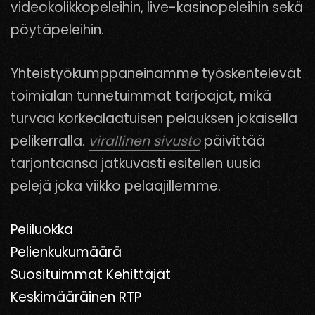
videokolikkopeleihin, live-kasinopeleihin sekä
pöytäpeleihin.
Yhteistyökumppaneinamme työskentelevät
toimialan tunnetuimmat tarjoajat, mikä
turvaa korkealaatuisen pelauksen jokaisella
pelikerralla.
virallinen sivusto
päivittää
tarjontaansa jatkuvasti esitellen uusia
pelejä joka viikko pelaajillemme.
Peliluokka
Pelienkukumäärä
Suosituimmat Kehittäjät
Keskimääräinen RTP