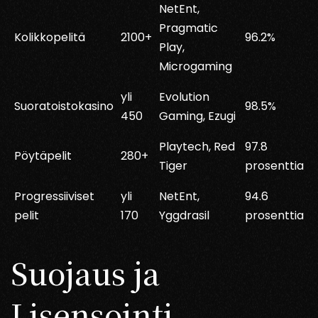
NetEnt,
Pragmatic
Kolikkopelitä
2100+
96.2%
Play,
Microgaming
yli
Evolution
Suoratoistokasino
98.5%
450
Gaming, Ezugi
Playtech, Red
97.8
Pöytäpelit
280+
Tiger
prosenttia
Progressiiviset
yli
NetEnt,
94.6
pelit
170
Yggdrasil
prosenttia
Suojaus ja
Lisensointi