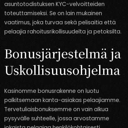
asuntotodistuksen KYC-velvoitteiden
toteuttamiseksi. Se on lain mukainen
vaatimus, joka turvaa sekä pelisaitia että
pelaajia rahoitusrikollisuudelta ja petoksilta.
Bonusjärjestelmä ja
Uskollisuusohjelma
Kasinomme bonusrakenne on luotu
palkitsemaan kanta-asiakas pelaajiamme.
Tervetuliaisbonuksemme on vain alkua
pysyvälle suhteelle, jossa arvostamme
jokaista pelaajaa henkilökohtaisesti.