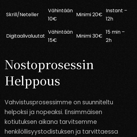
Vähintään
Instant –
Skrill/Neteller
Minimi 20€
10€
12h
Vähintään
15 min –
Digitaalivaluutat
Minimi 30€
15€
2h
Nostoprosessin
Helppous
Vahvistusprosessimme on suunniteltu
helpoksi ja nopeaksi. Ensimmäisen
kotiutuksen aikana tarvitsemme
henkilöllisyystodistuksen ja tarvittaessa