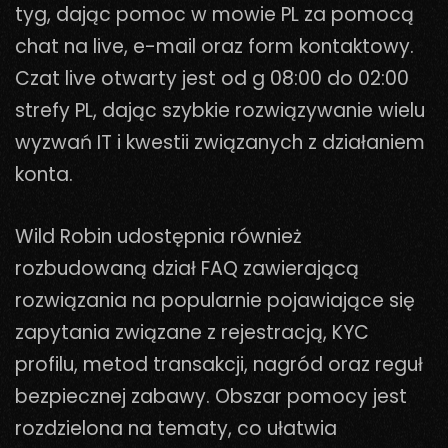
tyg, dając pomoc w mowie PL za pomocą
chat na live, e-mail oraz form kontaktowy.
Czat live otwarty jest od g 08:00 do 02:00
strefy PL, dając szybkie rozwiązywanie wielu
wyzwań IT i kwestii związanych z działaniem
konta.
Wild Robin udostępnia również
rozbudowaną dział FAQ zawierającą
rozwiązania na popularnie pojawiające się
zapytania związane z rejestracją, KYC
profilu, metod transakcji, nagród oraz reguł
bezpiecznej zabawy. Obszar pomocy jest
rozdzielona na tematy, co ułatwia