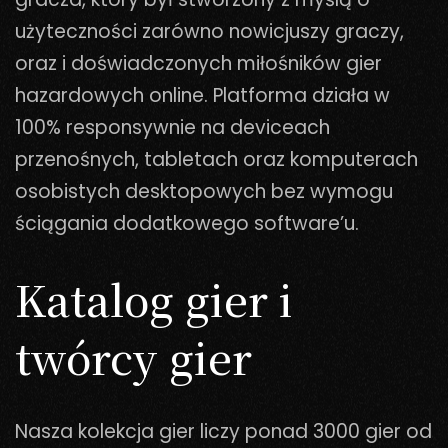
użyteczności zarówno nowicjuszy graczy,
oraz i doświadczonych miłośników gier
hazardowych online. Platforma działa w
100% responsywnie na deviceach
przenośnych, tabletach oraz komputerach
osobistych desktopowych bez wymogu
ściągania dodatkowego software’u.
Katalog gier i
twórcy gier
Nasza kolekcja gier liczy ponad 3000 gier od