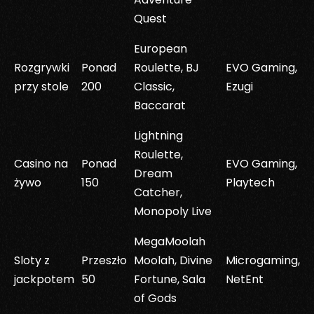
Quest
European
Rozgrywki
Ponad
Roulette, BJ
EVO Gaming,
przy stole
200
Classic,
Ezugi
Baccarat
Lightning
Roulette,
Casino na
Ponad
EVO Gaming,
Dream
żywo
150
Playtech
Catcher,
Monopoly Live
MegaMoolah
Sloty z
Przeszło
Moolah, Divine
Microgaming,
jackpotem
50
Fortune, Sala
NetEnt
of Gods