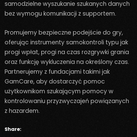
samodzielne wyszukanie szukanych danych
bez wymogu komunikacji z supportem.
Promujemy bezpieczne podejście do gry,
oferując instrumenty samokontroli typu jak
progi wpłat, progi na czas rozgrywki grania
oraz funkcję wykluczenia na określony czas.
Partnerujemy z fundacjami takimi jak
GamCare, aby dostarczyć pomoc
użytkownikom szukającym pomocy w
kontrolowaniu przyzwyczajeń powiązanych
z hazardem.
Share: