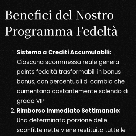
Benefici del Nostro
Programma Fedeltà
Sistema a Crediti Accumulabili:
Ciascuna scommessa reale genera
points fedeltà trasformabili in bonus
bonus, con percentuali di cambio che
aumentano costantemente salendo di
grado VIP
Rimborso Immediato Settimanale:
Una determinata porzione delle
sconfitte nette viene restituita tutte le