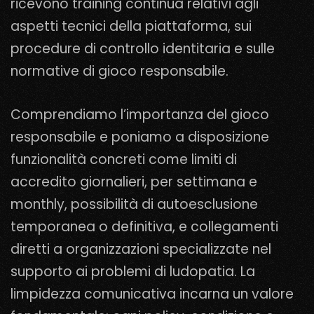
ricevono training continua relativi agli
aspetti tecnici della piattaforma, sui
procedure di controllo identitaria e sulle
normative di gioco responsabile.
Comprendiamo l’importanza del gioco
responsabile e poniamo a disposizione
funzionalità concreti come limiti di
accredito giornalieri, per settimana e
monthly, possibilità di autoesclusione
temporanea o definitiva, e collegamenti
diretti a organizzazioni specializzate nel
supporto ai problemi di ludopatia. La
limpidezza comunicativa incarna un valore