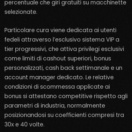
percentuale che giri gratuiti su macchinette
selezionate.
Particolare cura viene dedicata ai utenti
fedeli attraverso l’esclusivo sistema VIP a
tier progressivi, che attiva privilegi esclusivi
come limiti di cashout superiori, bonus
personalizzati, cash back settimanale e un
account manager dedicato. Le relative
condizioni di scommessa applicate ai
bonus si attestano competitive rispetto agli
parametri di industria, normalmente
posizionandosi su coefficienti compresi tra
30x e 40 volte.