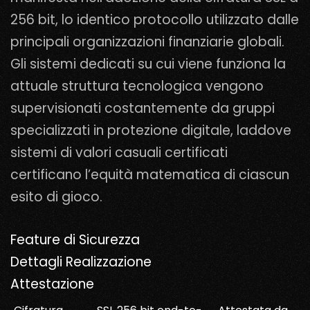
256 bit, lo identico protocollo utilizzato dalle
principali organizzazioni finanziarie globali.
Gli sistemi dedicati su cui viene funziona la
attuale struttura tecnologica vengono
supervisionati costantemente da gruppi
specializzati in protezione digitale, laddove
sistemi di valori casuali certificati
certificano l’equità matematica di ciascun
esito di gioco.
Feature di Sicurezza
Dettagli Realizzazione
Attestazione