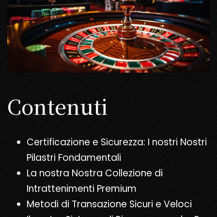
Contenuti
Certificazione e Sicurezza: I nostri Nostri
Pilastri Fondamentali
La nostra Nostra Collezione di
Intrattenimenti Premium
Metodi di Transazione Sicuri e Veloci