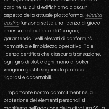
cardine su cui si edifichiamo ciascun
aspetto della attuale piattaforma.
winnita
casino
funziona sotto una licenza di gioco
emessa dall’autorità di Curaçao,
garantendo livelli elevati di conformità
normativa e limpidezza operativa. Tale
licenza certifica che ciascuna transazione,
ogni giro di slot e ogni mano di poker
vengano gestiti seguendo protocolli
rigorosi e accertabili.
L’importante nostro commitment nella
protezione dei elementi personali si
manifesta nell’adozione della cifratura SSL a