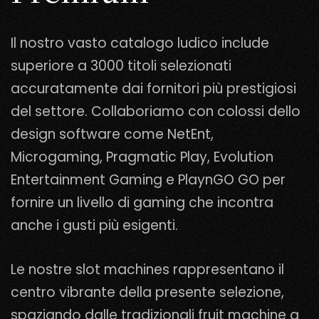
Il nostro vasto catalogo ludico include
superiore a 3000 titoli selezionati
accuratamente dai fornitori più prestigiosi
del settore. Collaboriamo con colossi dello
design software come NetEnt,
Microgaming, Pragmatic Play, Evolution
Entertainment Gaming e PlaynGO GO per
fornire un livello di gaming che incontra
anche i gusti più esigenti.
Le nostre slot machines rappresentano il
centro vibrante della presente selezione,
spaziando dalle tradizionali fruit machine a