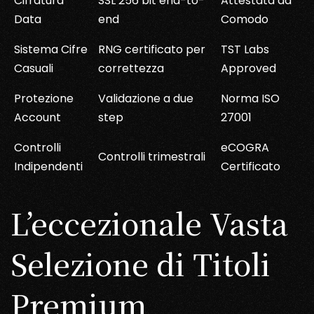
Cifratura
SSL 256 bit end-to-
Attestata da
Data
end
Comodo
Sistema Cifre
RNG certificato per
TST Labs
Casuali
correttezza
Approved
Protezione
Validazione a due
Norma ISO
Account
step
27001
Controlli
eCOGRA
Controlli trimestrali
Indipendenti
Certificato
L’eccezionale Vasta
Selezione di Titoli
Premium