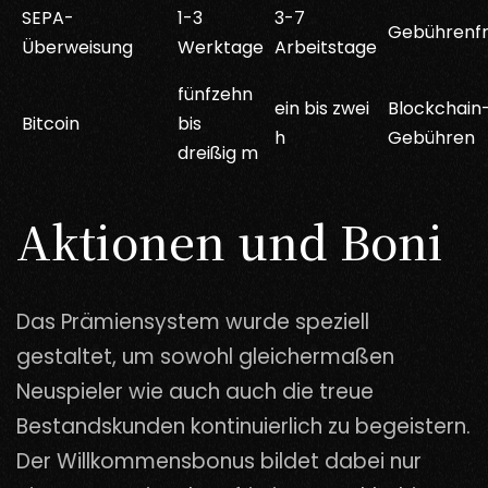
SEPA-
1-3
3-7
Gebührenfr
Überweisung
Werktage
Arbeitstage
fünfzehn
ein bis zwei
Blockchain
Bitcoin
bis
h
Gebühren
dreißig m
Aktionen und Boni
Das Prämiensystem wurde speziell
gestaltet, um sowohl gleichermaßen
Neuspieler wie auch auch die treue
Bestandskunden kontinuierlich zu begeistern.
Der Willkommensbonus bildet dabei nur