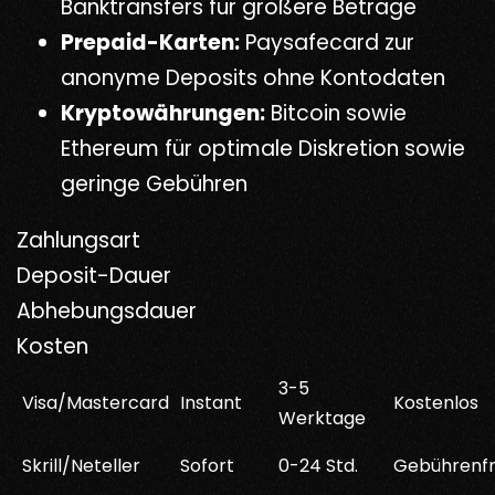
Banktransfers für größere Beträge
Prepaid-Karten:
Paysafecard zur
anonyme Deposits ohne Kontodaten
Kryptowährungen:
Bitcoin sowie
Ethereum für optimale Diskretion sowie
geringe Gebühren
Zahlungsart
Deposit-Dauer
Abhebungsdauer
Kosten
3-5
Visa/Mastercard
Instant
Kostenlos
Werktage
Skrill/Neteller
Sofort
0-24 Std.
Gebührenfr