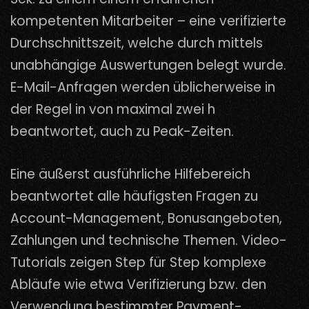
kompetenten Mitarbeiter – eine verifizierte
Durchschnittszeit, welche durch mittels
unabhängige Auswertungen belegt wurde.
E-Mail-Anfragen werden üblicherweise in
der Regel in von maximal zwei h
beantwortet, auch zu Peak-Zeiten.
Eine äußerst ausführliche Hilfebereich
beantwortet alle häufigsten Fragen zu
Account-Management, Bonusangeboten,
Zahlungen und technische Themen. Video-
Tutorials zeigen Step für Step komplexe
Abläufe wie etwa Verifizierung bzw. den
Verwendung bestimmter Payment-