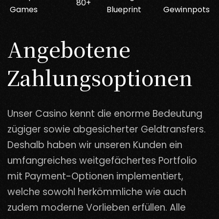
80+
Games
Blueprint
Gewinnpots
Angebotene
Zahlungsoptionen
Unser Casino kennt die enorme Bedeutung
zügiger sowie abgesicherter Geldtransfers.
Deshalb haben wir unseren Kunden ein
umfangreiches weitgefächertes Portfolio
mit Payment-Optionen implementiert,
welche sowohl herkömmliche wie auch
zudem moderne Vorlieben erfüllen. Alle