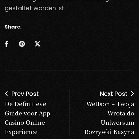
gestaltet worden ist.
Share:
Prev Post
Next Post
De Definitieve
Wettson – Twoja
Guide voor App
Wrota do
Casino Online
Uniwersum
Experience
Rozrywki Kasyna