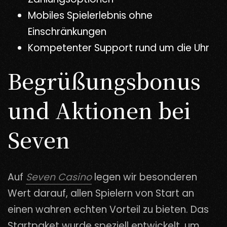
Mobiles Spielerlebnis ohne
Einschränkungen
Kompetenter Support rund um die Uhr
Begrüßungsbonus
und Aktionen bei
Seven
Auf
Seven Casino
legen wir besonderen
Wert darauf, allen Spielern von Start an
einen wahren echten Vorteil zu bieten. Das
Startpaket wurde speziell entwickelt, um