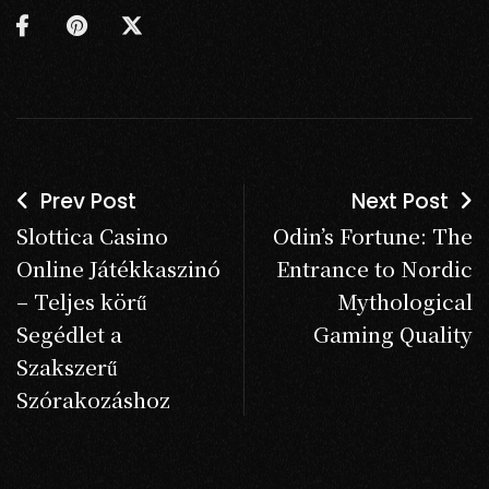
Prev Post
Next Post
Slottica Casino
Odin’s Fortune: The
Online Játékkaszinó
Entrance to Nordic
– Teljes körű
Mythological
Segédlet a
Gaming Quality
Szakszerű
Szórakozáshoz