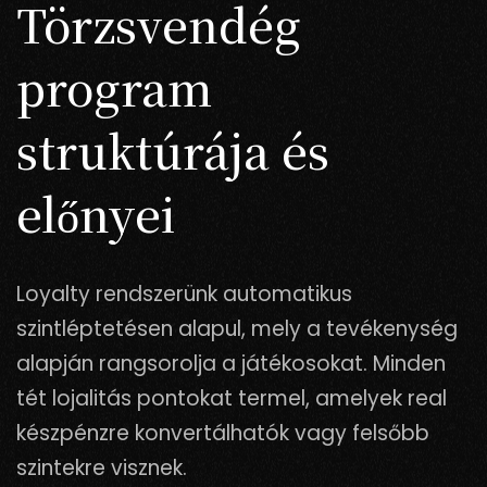
Törzsvendég
program
struktúrája és
előnyei
Loyalty rendszerünk automatikus
szintléptetésen alapul, mely a tevékenység
alapján rangsorolja a játékosokat. Minden
tét lojalitás pontokat termel, amelyek real
készpénzre konvertálhatók vagy felsőbb
szintekre visznek.