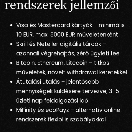
rendszerek jellemzői
Visa és Mastercard kártyák – minimális
10 EUR, max. 5000 EUR műveletenként
Skrill és Neteller digitális tárcák –
azonnali végrehajtás, zéró ügyleti fee
Bitcoin, Ethereum, Litecoin – titkos
műveletek, növelt withdrawal keretekkel
Átutalási utalás – jelentősebb
mennyiségek küldésére tervezve, 3-5
üzleti nap feldolgozási idő
MiFinity és ecoPayz – alternatív online
rendszerek flexibilis szabályokkal