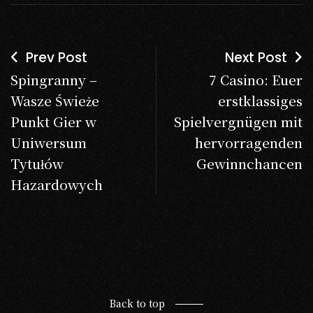
Prev Post
Next Post
Spingranny –
7 Casino: Euer
Wasze Świeże
erstklassiges
Punkt Gier w
Spielvergnügen mit
Uniwersum
hervorragenden
Tytułów
Gewinnchancen
Hazardowych
Back to top