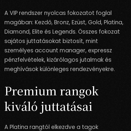
A VIP rendszer nyolcas fokozatot foglal
magában: Kezdő, Bronz, Ezüst, Gold, Platina,
Diamond, Elite és Legends. Összes fokozat
sajátos juttatásokat biztosít, mint
személyes account manager, expressz
pénzfelvételek, kizárólagos jutalmak és
meghívások különleges rendezvényekre.
Premium rangok
kiváló juttatásai
A Platina rangtól elkezdve a tagok