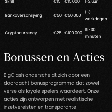
Skrill
€15
€15.000
1-2 uur
1-3
Bankoverschrijving
€50
€50.000
werkdagen
15-30
Cryptocurrency
€25
€100.000
minuten
Bonussen en Acties
BigClash onderscheidt zich door een
doordacht bonusprogramma dat zowel
verse als loyale spelers waardeert. Onze
acties zijn ontworpen met realistische
inzetvereisten en transparante