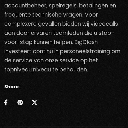
accountbeheer, spelregels, betalingen en
frequente technische vragen. Voor
complexere gevallen bieden wij videocalls
aan door ervaren teamleden die u stap-
voor-stap kunnen helpen. BigClash
investeert continu in personeelstraining om
de service van onze service op het
topniveau niveau te behouden.
Share: