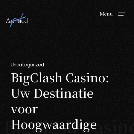
Menu
Uncategorized
BigClash Casino:
Uw Destinatie
voor
BigClash Casin
Hoogwaardige