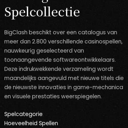
Spelcollectie
BigClash beschikt over een catalogus van
meer dan 2.800 verschillende casinospellen,
nauwkeurig geselecteerd van
toonaangevende softwareontwikkelaars.
Deze indrukwekkende verzameling wordt
maandelijks aangevuld met nieuwe titels die
de nieuwste innovaties in game-mechanica
en visuele prestaties weerspiegelen.
Spelcategorie
Hoeveelheid Spellen