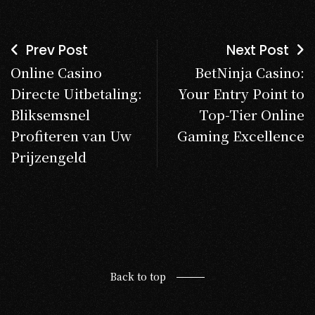
Prev Post
Next Post
Online Casino
BetNinja Casino:
Directe Uitbetaling:
Your Entry Point to
Bliksemsnel
Top-Tier Online
Profiteren van Uw
Gaming Excellence
Prijzengeld
Back to top