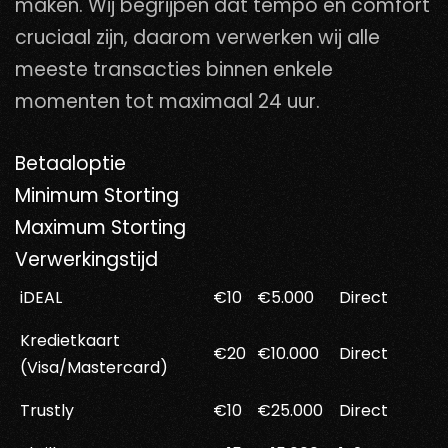
maken. Wij begrijpen dat tempo en comfort
cruciaal zijn, daarom verwerken wij alle
meeste transacties binnen enkele
momenten tot maximaal 24 uur.
Betaaloptie
Minimum Storting
Maximum Storting
Verwerkingstijd
iDEAL
€10
€5.000
Direct
Kredietkaart
€20
€10.000
Direct
(Visa/Mastercard)
Trustly
€10
€25.000
Direct