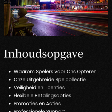
Inhoudsopgave
Waarom Spelers voor Ons Opteren
Onze Uitgebreide Spelcollectie
Veiligheid en Licenties
Flexibele Betalingsopties
Promoties en Acties
Professionele Support