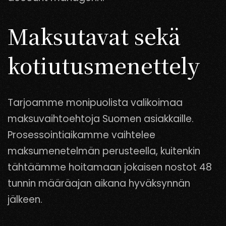
Maksutavat sekä
kotiutusmenettely
Tarjoamme monipuolista valikoimaa
maksuvaihtoehtoja Suomen asiakkaille.
Prosessointiaikamme vaihtelee
maksumenetelmän perusteella, kuitenkin
tähtäämme hoitamaan jokaisen nostot 48
tunnin määräajan aikana hyväksynnän
jälkeen.