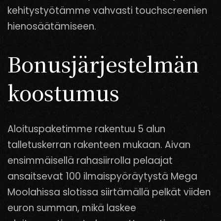
kehitystyötämme vahvasti touchscreenien
hienosäätämiseen.
Bonusjärjestelmän
koostumus
Aloituspaketimme rakentuu 5 alun
talletuskerran rakenteen mukaan. Aivan
ensimmäisellä rahasiirrolla pelaajat
ansaitsevat 100 ilmaispyöräytystä Mega
Moolahissa slotissa siirtämällä pelkät viiden
euron summan, mikä laskee