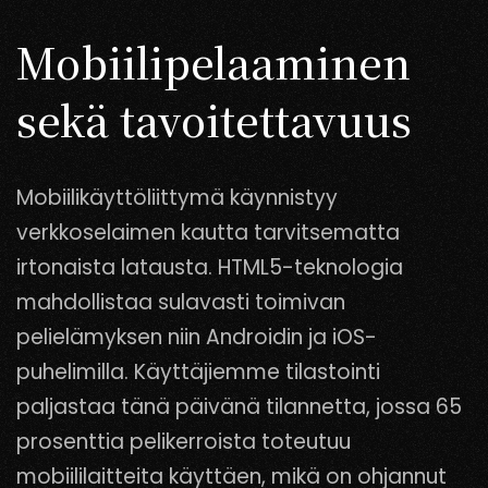
Mobiilipelaaminen
sekä tavoitettavuus
Mobiilikäyttöliittymä käynnistyy
verkkoselaimen kautta tarvitsematta
irtonaista latausta. HTML5-teknologia
mahdollistaa sulavasti toimivan
pelielämyksen niin Androidin ja iOS-
puhelimilla. Käyttäjiemme tilastointi
paljastaa tänä päivänä tilannetta, jossa 65
prosenttia pelikerroista toteutuu
mobiililaitteita käyttäen, mikä on ohjannut