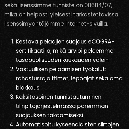
sekä lisenssimme tunniste on 00684/07,
mikä on helposti yleisesti tarkastettavissa
lisenssimyöntäjämme internet-sivuilla.
Kestävä pelaajien suojaus eCOGRA-
sertifikaatilla, mikä arvioi peleemme
tasapuolisuuden kuukauden välein
Vastuullisen pelaamisen työkalut:
rahastusrajoittimet, lepoajat sekä oma
blokkaus
Kaksitasoinen tunnistautuminen
tilinpitojärjestelmässä paremman
suojauksen takaamiseksi
Automatisoitu kyseenalaisten siirtojen