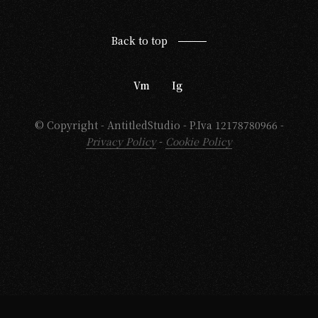
Back to top
Vm
Ig
© Copyright - AntitledStudio - P.Iva 12178780966 -
Privacy Policy
-
Cookie Policy
Le tue preferenze relative alla privacy