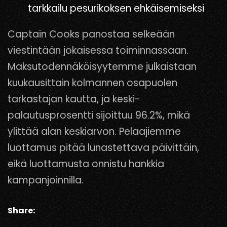
tarkkailu pesurikoksen ehkäisemiseksi
Captain Cooks panostaa selkeään
viestintään jokaisessa toiminnassaan.
Maksutodennäköisyytemme julkaistaan
kuukausittain kolmannen osapuolen
tarkastajan kautta, ja keski-
palautusprosentti sijoittuu 96.2%, mikä
ylittää alan keskiarvon. Pelaajiemme
luottamus pitää lunastettava päivittäin,
eikä luottamusta onnistu hankkia
kampanjoinnilla.
Share: