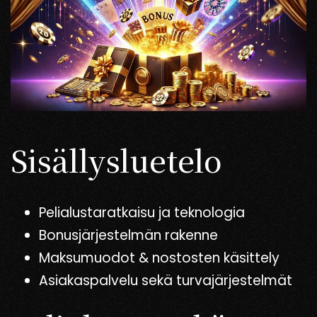
Sisällysluetelo
Pelialustaratkaisu ja teknologia
Bonusjärjestelmän rakenne
Maksumuodot & nostosten käsittely
Asiakaspalvelu sekä turvajärjestelmät