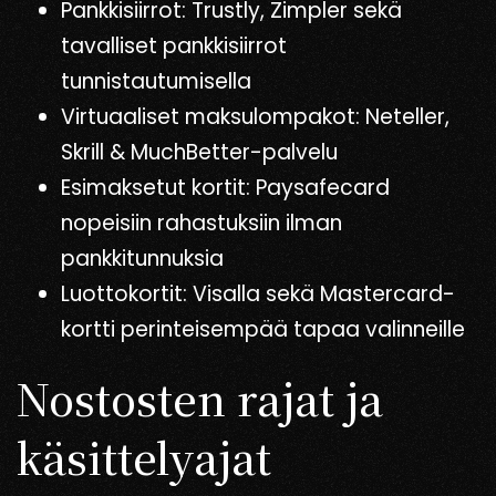
Pankkisiirrot: Trustly, Zimpler sekä
tavalliset pankkisiirrot
tunnistautumisella
Virtuaaliset maksulompakot: Neteller,
Skrill & MuchBetter-palvelu
Esimaksetut kortit: Paysafecard
nopeisiin rahastuksiin ilman
pankkitunnuksia
Luottokortit: Visalla sekä Mastercard-
kortti perinteisempää tapaa valinneille
Nostosten rajat ja
käsittelyajat