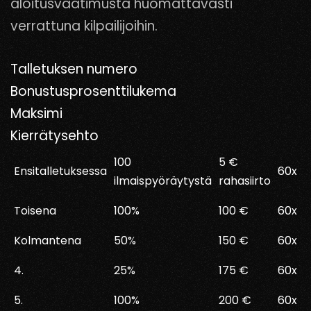
aloitusvaatimusta huomattavasti
verrattuna kilpailijoihin.
Talletuksen numero
Bonustusprosenttilukema
Maksimi
Kierrätysehto
100
5 €
Ensitalletuksessa
60x
ilmaispyöräytystä
rahasiirto
Toisena
100%
100 €
60x
Kolmantena
50%
150 €
60x
4.
25%
175 €
60x
5.
100%
200 €
60x