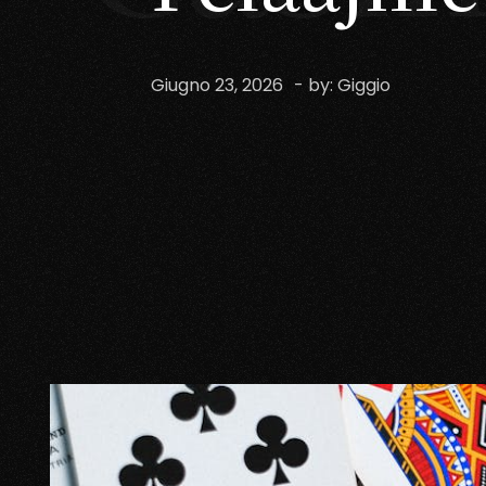
Giugno 23, 2026
- by:
Giggio