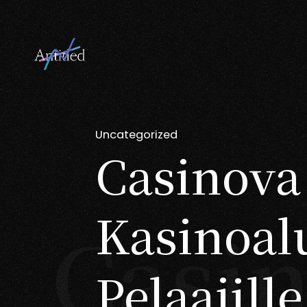
Uncategorized
Casinova
Kasinoalu
Casin
Pelaajille