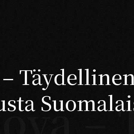
 – Täydelline
sta Suomalais
ova – 