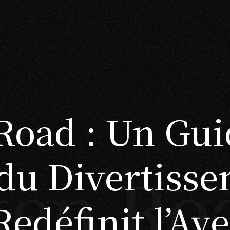
Road : Un Gui
du Divertisse
en Roa
Redéfinit l’Av