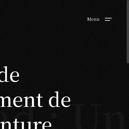
Menu
de
ment de
d : Un
enture