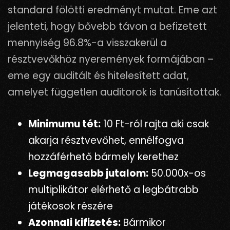
standard fölötti eredményt mutat. Eme azt
jelenteti, hogy bővebb távon a befizetett
mennyiség 96.8%-a visszakerül a
résztvevőkhöz nyeremények formájában –
eme egy auditált és hitelesített adat,
amelyet független auditorok is tanúsítottak.
Minimumu tét:
10 Ft-ról rajta aki csak
akarja résztvevőhet, ennélfogva
hozzáférhető bármely kerethez
Legmagasabb jutalom:
50.000x-os
multiplikátor elérhető a legbátrabb
játékosok részére
Azonnali kifizetés:
Bármikor