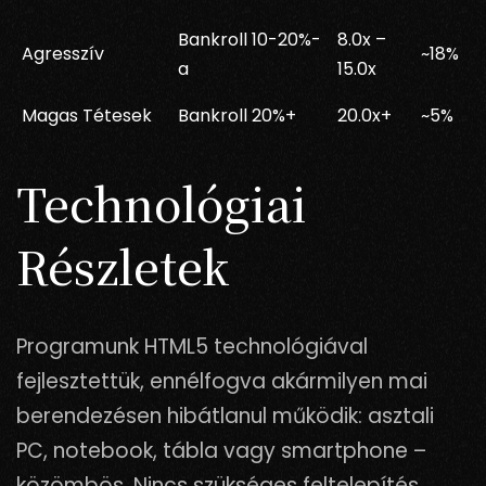
Bankroll 10-20%-
8.0x –
Agresszív
~18%
a
15.0x
Magas Tétesek
Bankroll 20%+
20.0x+
~5%
Technológiai
Részletek
Programunk HTML5 technológiával
fejlesztettük, ennélfogva akármilyen mai
berendezésen hibátlanul működik: asztali
PC, notebook, tábla vagy smartphone –
közömbös. Nincs szükséges feltelepítés,