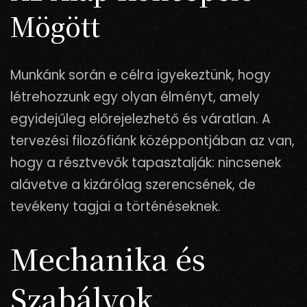
Mögött
Munkánk során e célra igyekeztünk, hogy
létrehozzunk egy olyan élményt, amely
egyidejűleg előrejelezhető és váratlan. A
tervezési filozófiánk középpontjában az van,
hogy a résztvevők tapasztalják: nincsenek
alávetve a kizárólag szerencsének, de
tevékeny tagjai a történéseknek.
Mechanika és
Szabályok