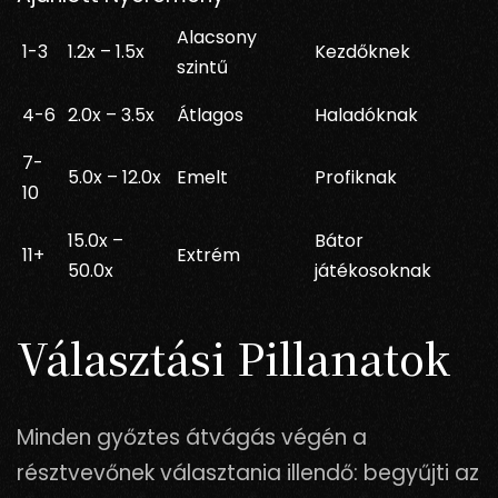
Alacsony
1-3
1.2x – 1.5x
Kezdőknek
szintű
4-6
2.0x – 3.5x
Átlagos
Haladóknak
7-
5.0x – 12.0x
Emelt
Profiknak
10
15.0x –
Bátor
11+
Extrém
50.0x
játékosoknak
Választási Pillanatok
Minden győztes átvágás végén a
résztvevőnek választania illendő: begyűjti az