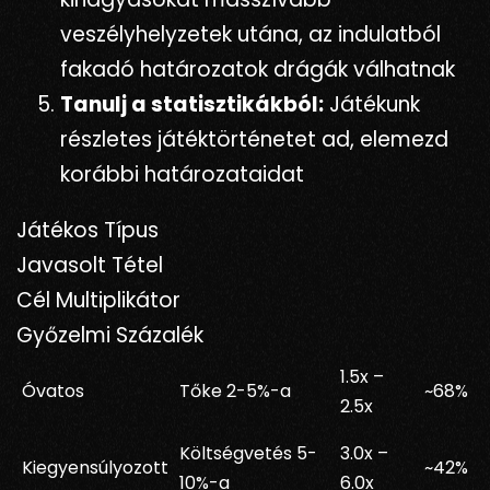
veszélyhelyzetek utána, az indulatból
fakadó határozatok drágák válhatnak
Tanulj a statisztikákból:
Játékunk
részletes játéktörténetet ad, elemezd
korábbi határozataidat
Játékos Típus
Javasolt Tétel
Cél Multiplikátor
Győzelmi Százalék
1.5x –
Óvatos
Tőke 2-5%-a
~68%
2.5x
Költségvetés 5-
3.0x –
Kiegyensúlyozott
~42%
10%-a
6.0x