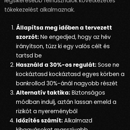
legsikeresebb felhasználók következetes
tőkekezelést alkalmaznak.
Állapítsa meg időben a tervezett
szorzót:
Ne engedjed, hogy az hév
irányítson, tűzz ki egy valós célt és
tartsd be
Használd a 30%-os regulát:
Sose ne
kockáztasd kockáztasd egyes körben a
bankrollod 30%-ánál nagyobb részét
Alternatív taktika:
Biztonságos
módban indulj, aztán lassan emeld a
rizikót a nyereményből
Időzítés számít:
Alkalmazd
kihagyásokat masszívabb