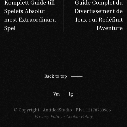
Komplett Guide till
Guide Complet du
Spelets Absolut
Divertissement de
mest Extraordinära
Jeux qui Redéfinit
Spel
l’Aventure
Back to top
Vm
Ig
© Copyright - AntitledStudio - P.Iva 12178780966 -
Privacy Policy
-
Cookie Policy