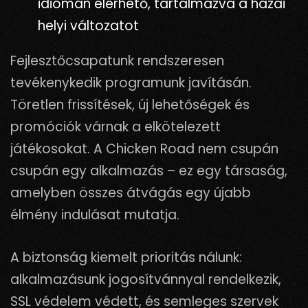
idiómán elérhető, tartalmazva a hazai
helyi változatot
Fejlesztőcsapatunk rendszeresen
tevékenykedik programunk javításán.
Töretlen frissítések, új lehetőségek és
promóciók várnak a elkötelezett
játékosokat. A Chicken Road nem csupán
csupán egy alkalmazás – ez egy társaság,
amelyben összes átvágás egy újabb
élmény indulásat mutatja.
A biztonság kiemelt prioritás nálunk:
alkalmazásunk jogosítvánnyal rendelkezik,
SSL védelem védett, és semleges szervek