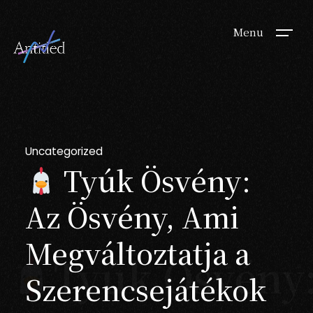
Menu
Uncategorized
Tyúk Ösvény:
Az Ösvény, Ami
Megváltoztatja a
Tyúk Ösvény:
Szerencsejátékok