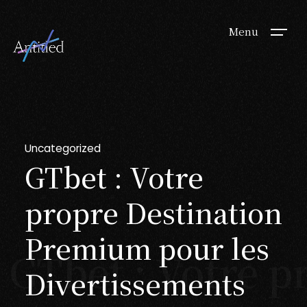
Menu
Uncategorized
GTbet : Votre
propre Destination
Premium pour les
GTbet : Votre 
Divertissements