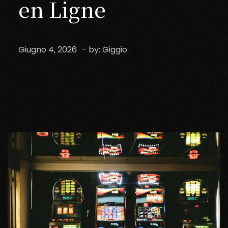
en Ligne
Giugno 4, 2026
- by:
Giggio