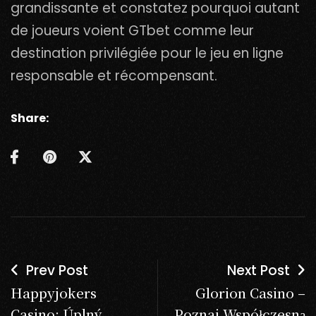
grandissante et constatez pourquoi autant
de joueurs voient GTbet comme leur
destination privilégiée pour le jeu en ligne
responsable et récompensant.
Share:
Prev Post
Next Post
Happyjokers
Glorion Casino –
Casino: Úplný
Poznaj Współczesną