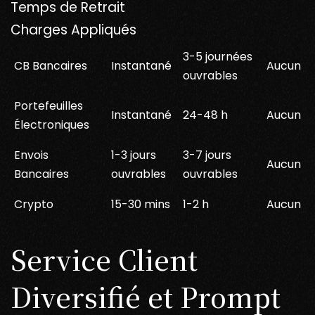
Temps de Retrait
Charges Appliqués
3-5 journées
CB Bancaires
Instantané
Aucun
ouvrables
Portefeuilles
Instantané
24-48 h
Aucun
Électroniques
Envois
1-3 jours
3-7 jours
Aucun
Bancaires
ouvrables
ouvrables
Crypto
15-30 mins
1-2 h
Aucun
Service Client
Diversifié et Prompt