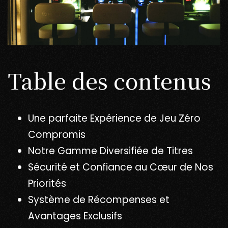
Table des contenus
Une parfaite Expérience de Jeu Zéro
Compromis
Notre Gamme Diversifiée de Titres
Sécurité et Confiance au Cœur de Nos
Priorités
Système de Récompenses et
Avantages Exclusifs