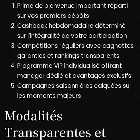
Prime de bienvenue important réparti
sur vos premiers dépôts
Cashback hebdomadaire déterminé
sur l’intégralité de votre participation
Compétitions réguliers avec cagnottes
garanties et rankings transparents
Programme VIP individualisé offrant
manager dédié et avantages exclusifs
Campagnes saisonnières calquées sur
les moments majeurs
Modalités
Transparentes et