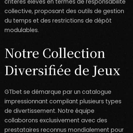
critères élevés en termes de responsabilité
collective, proposant des outils de gestion
du temps et des restrictions de dépôt
modulables.
Notre Collection
Diversifiée de Jeux
GTbet se démarque par un catalogue
impressionnant compilant plusieurs types
de divertissement. Notre équipe
collaborons exclusivement avec des
prestataires reconnus mondialement pour