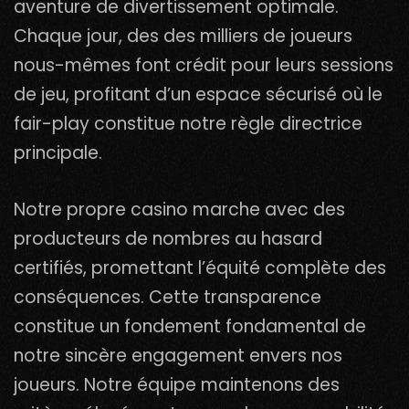
aventure de divertissement optimale.
Chaque jour, des des milliers de joueurs
nous-mêmes font crédit pour leurs sessions
de jeu, profitant d’un espace sécurisé où le
fair-play constitue notre règle directrice
principale.
Notre propre casino marche avec des
producteurs de nombres au hasard
certifiés, promettant l’équité complète des
conséquences. Cette transparence
constitue un fondement fondamental de
notre sincère engagement envers nos
joueurs. Notre équipe maintenons des