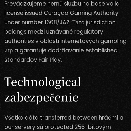
Prevádzkujeme hernú službu na base valid
license issued Curaçao Gaming Authority
under number 1668/JAZ. Тато jurisdiction
belongs medzi uznávané regulatory
authorities v oblasti internetových gambling
игр a garantuje dodržiavanie established
štandardov Fair Play.
Technological
zabezpečenie
Všetko dáta transferred between hráčmi a
our servery sú protected 256-bitovým