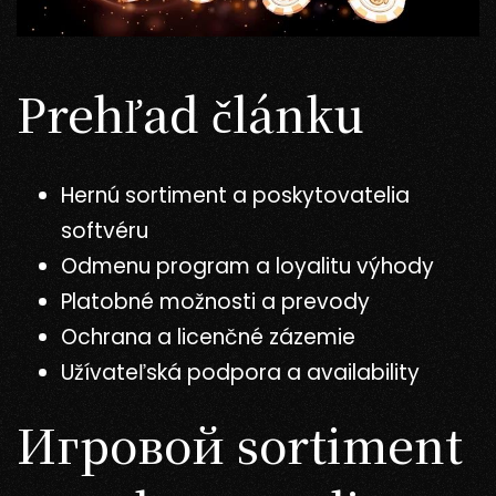
Prehľad článku
Hernú sortiment a poskytovatelia
softvéru
Odmenu program a loyalitu výhody
Platobné možnosti a prevody
Ochrana a licenčné zázemie
Užívateľská podpora a availability
Игровой sortiment