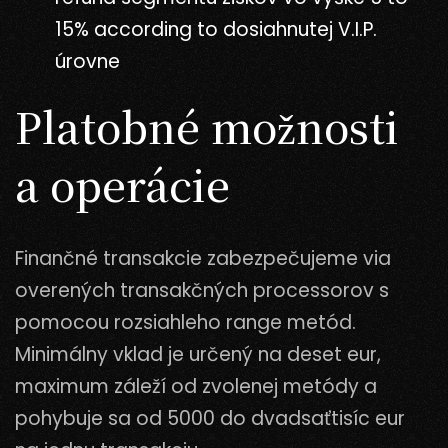
15% according to dosiahnutej V.I.P.
úrovne
Platobné možnosti
a operácie
Finančné transakcie zabezpečujeme via
overených transakčných processorov s
pomocou rozsiahleho range metód.
Minimálny vklad je určený na deset eur,
maximum záleží od zvolenej metódy a
pohybuje sa od 5000 do dvadsaťtisíc eur