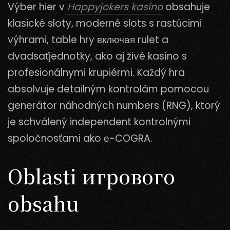
Výber hier v
Happyjokers kasíno
obsahuje
klasické sloty, moderné slots s rastúcimi
výhrami, table hry включая rulet a
dvadsaťjednotky, ako aj živé kasíno s
profesionálnymi krupiérmi. Každý hra
absolvuje detailným kontrolám pomocou
generátor náhodných numbers (RNG), ktorý
je schválený independent kontrolnými
spoločnosťami ako е-COGRA.
Oblasti игрового
obsahu