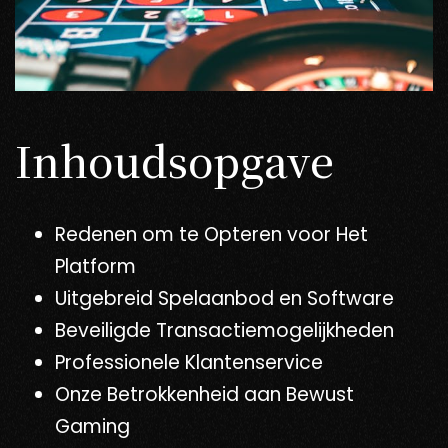
Inhoudsopgave
Redenen om te Opteren voor Het
Platform
Uitgebreid Spelaanbod en Software
Beveiligde Transactiemogelijkheden
Professionele Klantenservice
Onze Betrokkenheid aan Bewust
Gaming