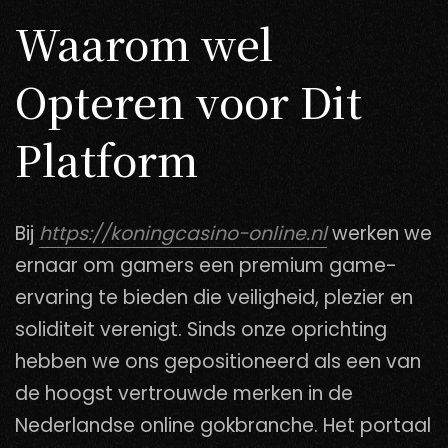
Waarom wel
Opteren voor Dit
Platform
Bij
https://koningcasino-online.nl
werken we
ernaar om gamers een premium game-
ervaring te bieden die veiligheid, plezier en
soliditeit verenigt. Sinds onze oprichting
hebben we ons gepositioneerd als een van
de hoogst vertrouwde merken in de
Nederlandse online gokbranche. Het portaal