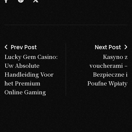
Prev Post
Next Post
Lucky Gem Casino:
Kasyno z
Uw Absolute
voucherami –
Handleiding Voor
Bezpieczne i
het Premium
Poufne Wpłaty
Online Gaming