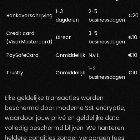
1-3
2-5
Bankoverschrijving
€20
dagdelen
businessdagen
Credit card
3-5
Direct
€10
(Visa/Mastercard)
businessdagen
PaySafeCard
Onmiddellijk
N.v.t.
€10
1-2
Trustly
Onmiddellijk
€10
businessdagen
Elke geldelijke transacties worden
beschermd door moderne SSL encryptie,
waardoor jouw privé en geldelijke data
volledig beschermd blijven. We hanteren
heldere condities zonder verborgen fees,