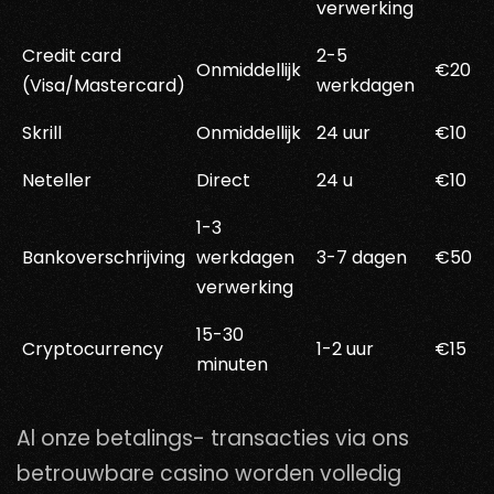
verwerking
Credit card
2-5
Onmiddellijk
€20
(Visa/Mastercard)
werkdagen
Skrill
Onmiddellijk
24 uur
€10
Neteller
Direct
24 u
€10
1-3
Bankoverschrijving
werkdagen
3-7 dagen
€50
verwerking
15-30
Cryptocurrency
1-2 uur
€15
minuten
Al onze betalings- transacties via ons
betrouwbare casino worden volledig