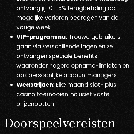
ontvang jij 10-15% terugbetaling op
mogelijke verloren bedragen van de
vorige week
VIP-programma:
Trouwe gebruikers
gaan via verschillende lagen en ze
ontvangen speciale benefits
waaronder hogere opname-limieten en
ook persoonlijke accountmanagers
Wedstrijden:
Elke maand slot- plus
casino toernooien inclusief vaste
prijzenpotten
Doorspeelvereisten