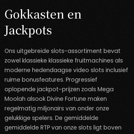
Gokkasten en
Jackpots
Ons uitgebreide slots-assortiment bevat
zowel klassieke klassieke fruitmachines als
moderne hedendaagse video slots inclusief
ruime bonusfeatures. Progressief
oplopende jackpot-prijzen zoals Mega
Moolah alsook Divine Fortune maken
regelmatig miljonairs van onder onze
gelukkige spelers. De gemiddelde
gemiddelde RTP van onze slots ligt boven