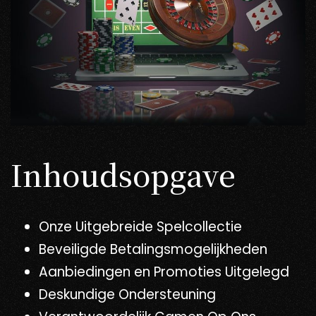
Inhoudsopgave
Onze Uitgebreide Spelcollectie
Beveiligde Betalingsmogelijkheden
Aanbiedingen en Promoties Uitgelegd
Deskundige Ondersteuning