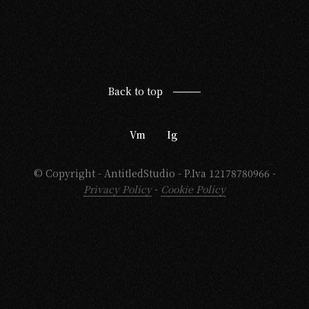
Back to top
Vm
Ig
© Copyright - AntitledStudio - P.Iva 12178780966 -
Privacy Policy
-
Cookie Policy