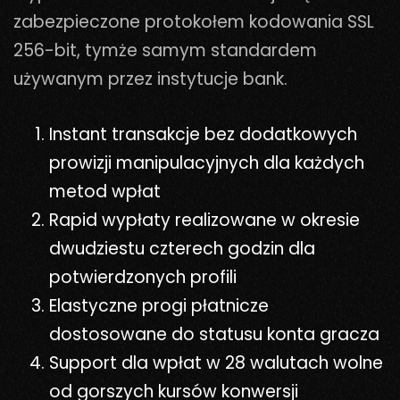
zabezpieczone protokołem kodowania SSL
256-bit, tymże samym standardem
używanym przez instytucje bank.
Instant transakcje bez dodatkowych
prowizji manipulacyjnych dla każdych
metod wpłat
Rapid wypłaty realizowane w okresie
dwudziestu czterech godzin dla
potwierdzonych profili
Elastyczne progi płatnicze
dostosowane do statusu konta gracza
Support dla wpłat w 28 walutach wolne
od gorszych kursów konwersji