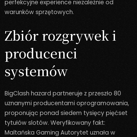
perfekcyjne experience niezależnie od
warunków sprzętowych.
Zbiór rozgrywek i
producenci
systemów
BigClash hazard partneruje z przeszło 80
uznanymi producentami oprogramowania,
proponując ponad siedem tysięcy pięćset
tytułów slotów. Weryfikowany fakt:
Maltańska Gaming Autorytet uznała w