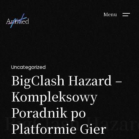
Menu
Uncategorized
BigClash Hazard –
Kompleksowy
Poradnik po
BigClash Hazar
Platformie Gier