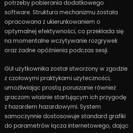
potrzeby pobierania dodatkowego
software. Struktura mechanizmu została
opracowana z ukierunkowaniem o
optymalnej efektywności, co przekłada się
na momentalne wczytywanie rozgrywek
oraz żadne opóźnienia podczas sesji.
GUI użytkownika został stworzony w zgodzie
z czołowymi praktykami użyteczności,
umożliwiając prostą poruszanie również
graczom właśnie startującym ich przygodę
z hazardem hazardowymi. System
samoczynnie dostosowuje standard grafiki
do parametrów łącza internetowego, dając